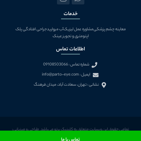
n
h
s
a
خدمات
t
t
a
s
معاینه چشم پزشکی
مشاوره عمل لیزیک
آب مروارید
جراحی افتادگی پلک
g
a
اپتومتری و تجویز عینک
r
p
a
p
اطلاعات تماس
m
شماره تماس : 09108503066
ایمیل : info@parto-eye.com
نشانی : تهران، سعادت آباد، ميدان فرهنگ
تمامی حقوق این وبسایت متعلق به کلینیک پرتو می‌باشد. طراحی و میزبانی:
وبسایتکس
تماس با ما