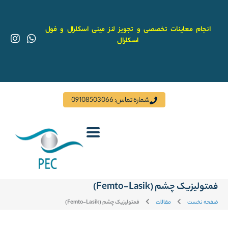
رش
ه
حتوا
انجام معاینات تخصصی و تجویز لنز مینی اسکلرال و فول
I
W
اسکلرال
n
h
s
a
t
t
a
s
g
a
r
p
شماره تماس: 09108503066
a
p
m
فمتولیزیک چشم (Femto-Lasik)
ضفحه نخست
مقالات
فمتولیزیک چشم (Femto-Lasik)