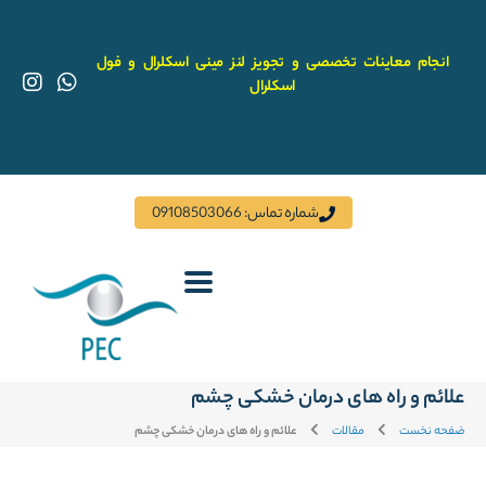
رش
ه
حتوا
انجام معاینات تخصصی و تجویز لنز مینی اسکلرال و فول
I
W
اسکلرال
n
h
s
a
t
t
a
s
g
a
r
p
شماره تماس: 09108503066
a
p
m
علائم و راه های درمان خشکی چشم
ضفحه نخست
مقالات
علائم و راه های درمان خشکی چشم