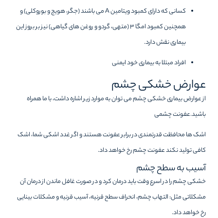
کسانی که دارای کمبود ویتامین A می باشند (جگر، هویج و بوروکلی) و
همچنین کمبود امگا ۳ (متهی، گردو و روغن های گیاهی) نیز بر بروز این
بیماری نقش دارد.
افراد مبتلا به بیماری خود ایمنی
عوارض خشکی چشم
از عوارض بیماری خشکی چشم می توان به موارد زیر اشاره داشت، با ما همراه
باشید.عفونت چشمی
اشک ها محافظت قدرتمندی در برابر عفونت هستند و اگر غدد اشکی شما، اشک
کافی تولید نکند عفونت چشم رخ خواهد داد.
آسیب به سطح چشم
خشکی چشم را در اسرع وقت باید درمان کرد و در صورت غافل ماندن از درمان آن
مشکلاتی مثل: التهاب چشم، انحراف سطح قرنیه، آسیب قرنیه و مشکلات بینایی
رخ خواهد داد.