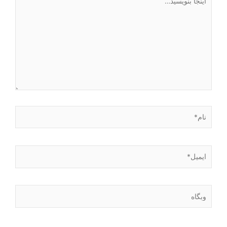
بنویسید…
نام*
ایمیل*
وبگاه