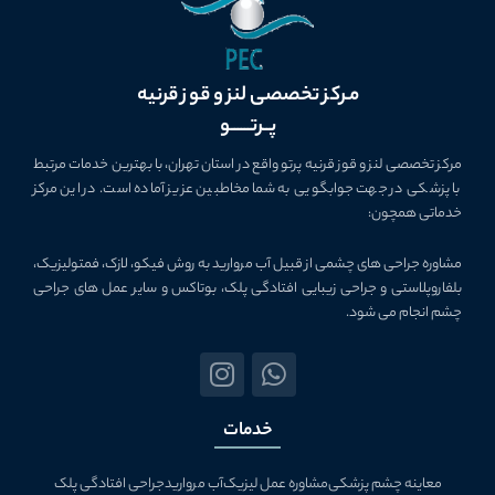
مـرکز تخصصی لنز و قوز قرنیه
پــرتــــــو
مرکز تخصصی لنز و قوز قرنیه پرتو واقع در استان تهران، با بهترین خدمات مرتبط
با پزشکی در جهت جوابگویی به شما مخاطبین عزیز آماده است. در این مرکز
خدماتی همچون:
مشاوره جراحی­ های چشمی از قبیل آب مروارید به روش فیکو، لازک، فمتولیزیک،
بلفاروپلاستی و جراحی زیبایی افتادگی پلک، بوتاکس و سایر عمل های جراحی
چشم انجام می شود.
I
W
n
h
s
a
خدمات
t
t
a
s
معاینه چشم پزشکی
مشاوره عمل لیزیک
آب مروارید
جراحی افتادگی پلک