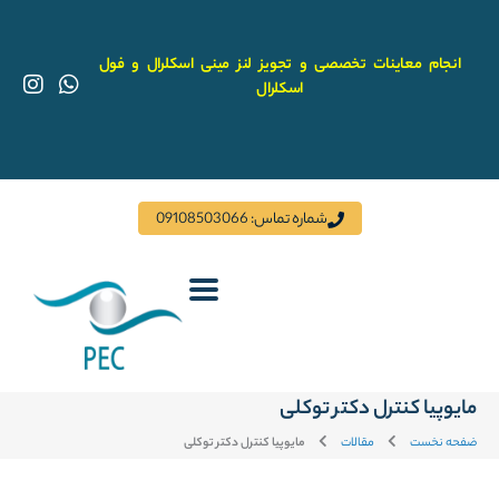
رش
ه
حتوا
انجام معاینات تخصصی و تجویز لنز مینی اسکلرال و فول
I
W
اسکلرال
n
h
s
a
t
t
a
s
g
a
r
p
شماره تماس: 09108503066
a
p
m
مایوپیا کنترل دکتر توکلی
ضفحه نخست
مقالات
مایوپیا کنترل دکتر توکلی