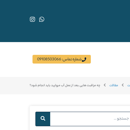
I
W
n
h
s
a
t
t
a
s
g
a
r
p
a
p
شماره تماس: 09108503066
m
ت
مقالات
چه مراقبت هایی بعد از عمل آب مروارید باید انجام شود؟
Sea