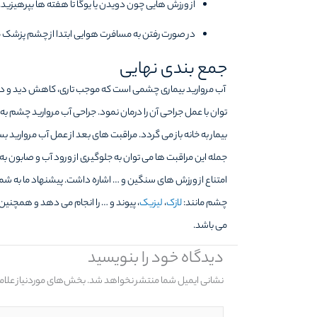
از ورزش هایی چون دویدن یا یوگا تا هفته ها بپرهیزید.
در صورت رفتن به مسافرت هوایی ابتدا از چشم پزشک 
جمع بندی نهایی
آب مروارید بیماری چشمی است که موجب تاری، کاهش دید و دو
توان با عمل جراحی آن را درمان نمود‌. جراحی آب مروارید چشم
بیمار به خانه باز می گردد. مراقبت های بعد از عمل آب مرواری
جمله این مراقبت ها می توان به جلوگیری از ورود آب و صابون به
امتناع از ورزش های سنگین و … اشاره داشت. پیشنهاد ما به شما
چشم مانند:
لازک
،
لیزیک
، پیوند و … را انجام می دهد و همچنین 
می باشد.
دیدگاه‌ خود را بنویسید
نشانی ایمیل شما منتشر نخواهد شد.
بخش‌های موردنیاز علام
اینجا