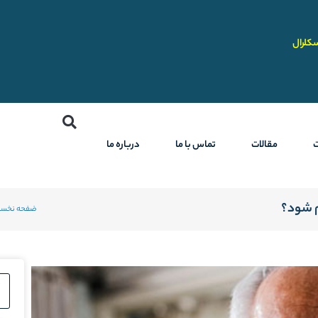
کلرال
مقالات
تماس با ما
درباره ما
م شود؟
ضفحه نخس
rch