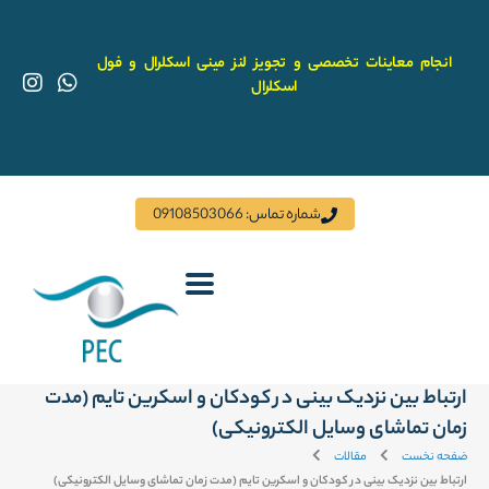
رش
ه
حتوا
انجام معاینات تخصصی و تجویز لنز مینی اسکلرال و فول
I
W
اسکلرال
n
h
s
a
t
t
a
s
g
a
r
p
شماره تماس: 09108503066
a
p
m
ارتباط بین نزدیک بینی در کودکان و اسکرین تایم (مدت
زمان تماشای وسایل الکترونیکی)
ضفحه نخست
مقالات
ارتباط بین نزدیک بینی در کودکان و اسکرین تایم (مدت زمان تماشای وسایل الکترونیکی)