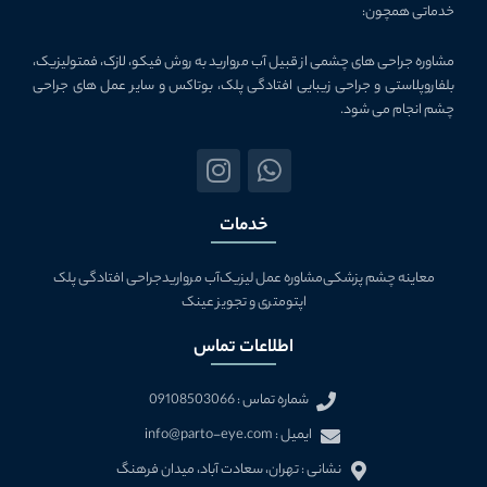
خدماتی همچون:
مشاوره جراحی­ های چشمی از قبیل آب مروارید به روش فیکو، لازک، فمتولیزیک،
بلفاروپلاستی و جراحی زیبایی افتادگی پلک، بوتاکس و سایر عمل های جراحی
چشم انجام می شود.
I
W
n
h
s
a
خدمات
t
t
a
s
معاینه چشم پزشکی
مشاوره عمل لیزیک
آب مروارید
جراحی افتادگی پلک
g
a
اپتومتری و تجویز عینک
r
p
a
p
اطلاعات تماس
m
شماره تماس : 09108503066
ایمیل : info@parto-eye.com
نشانی : تهران، سعادت آباد، ميدان فرهنگ