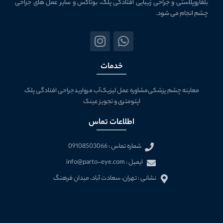
بلفاروپلاستی و جراحی زیبایی افتادگی پلک، بوتاکس و سایر عمل های جراحی
چشم انجام می شود.
I
W
n
h
s
a
خدمات
t
t
a
s
معاینه چشم پزشکی
مشاوره عمل لیزیک
آب مروارید
جراحی افتادگی پلک
g
a
اپتومتری و تجویز عینک
r
p
a
p
اطلاعات تماس
m
شماره تماس : 09108503066
ایمیل : info@parto-eye.com
نشانی : تهران، سعادت آباد، ميدان فرهنگ