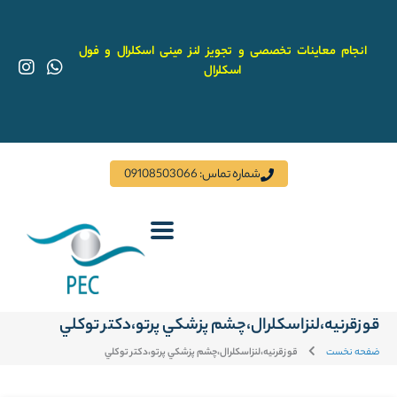
رش
ه
حتوا
انجام معاینات تخصصی و تجویز لنز مینی اسکلرال و فول
I
W
اسکلرال
n
h
s
a
t
t
a
s
g
a
r
p
شماره تماس: 09108503066
a
p
m
قوزقرنيه،لنزاسكلرال،چشم پزشكي پرتو،دكتر توكلي
ضفحه نخست
قوزقرنيه،لنزاسكلرال،چشم پزشكي پرتو،دكتر توكلي