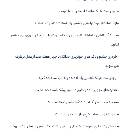
– بهتر است تا یک ماه به استخر و شنا نروید.
-ازاستفاده از مواد ارایشی چشم.برای 4-3 هفته پرهیز نمایید.
-خستگی ناشی از تماشای تلویزیون.مطالعه و کار با کامپیوتر ضرری برای چشم
ندارد.
-قرمزی چشم و لکه های خونریزی حداکثر تا چهار هفته بعد از عمل برطرف
می شوند.
– بهتر است عینک افتابی را تا 6 ماه در افتاب استفاده کنید.
-قطره های تجویز شده را طبق دستور پزشک استفاده نمایید.
–مصرف ویتامین C به مدت 2-1 ماه توصیه میشود.
– ویزیت نهایی سه ماه پس از لیزر ضروری است.
– کسانی که دارای نمره نزدیک بینی بالا می باشند.حتما پس از عمل لازک.جهت