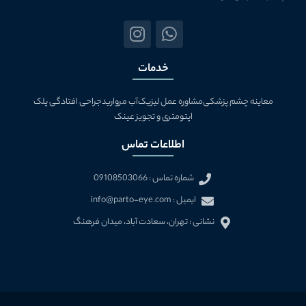
I
W
n
h
s
a
خدمات
t
t
a
s
معاینه چشم پزشکی
مشاوره عمل لیزیک
آب مروارید
جراحی افتادگی پلک
g
a
اپتومتری و تجویز عینک
r
p
a
p
اطلاعات تماس
m
شماره تماس : 09108503066
ایمیل : info@parto-eye.com
نشانی : تهران، سعادت آباد، ميدان فرهنگ