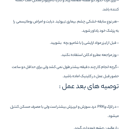
– برای لازک حدود دو هفته مطالعه زیاد و کار با کامپیوتر ممکن است خسته
کننده باشد.
-هر نوع سابقه خشکی چشم .بیماری تیروئید. دیابت و امراض روماتیسمی را
به پزشک خود یاداور شوید.
– قبل از لیزر مواد ارایشی را با شامپو بچه بشویید.
-روز مراجعه عطر و ادکلن استفاده نکنید.
-گرچه انجام کار چند دقیقه بیشتر طول نمی کشد ولی برای حداقل دو ساعت
حضور قبل عمل در کلینیک اماده باشید.
توصیه های بعد عمل :
– در لازک وPRK درد.سوزش و ابریزش بیشتر است ولی با مصرف مسکن کنترل
میشود.
-از مالیدن چشم خودداری گردد.