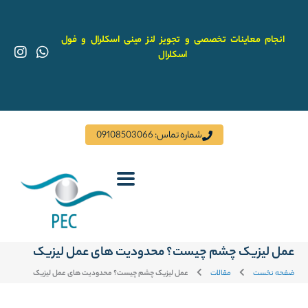
رش
ه
حتوا
انجام معاینات تخصصی و تجویز لنز مینی اسکلرال و فول
I
W
اسکلرال
n
h
s
a
t
t
a
s
g
a
r
p
شماره تماس: 09108503066
a
p
m
عمل لیزیک چشم چیست؟ محدودیت های عمل لیزیک
ضفحه نخست
مقالات
عمل لیزیک چشم چیست؟ محدودیت های عمل لیزیک