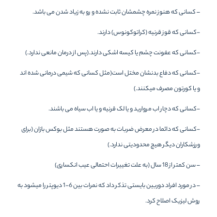
– کسانی که هنوز نمره چشمشان ثابت نشده و رو به زیاد شدن می باشد.
-کسانی که قوز قرنیه (کراتوکونوس) دارند.
-کسانی که عفونت چشم یا کیسه اشکی دارند.(پس از درمان مانعی ندارد.)
-کسانی که دفاع بدنشان مختل است(مثل کسانی که شیمی درمانی شده اند
و یا کورتون مصرف میکنند.)
-کسانی که دچار اب مروارید و یا لک قرنیه و یا اب سیاه می باشند.
-کسانی که دائما در معرض ضربات به صورت هستند مثل بوکس بازان (برای
ورزشکاران دیگر هیچ محدودیتی ندارد.)
– سن کمتر از 18 سال (به علت تغییرات احتمالی عیب انکساری)
– در مورد افراد دوربین بایستی تذکر داد که نمرات بین 6-1 دیوپتر را میشود به
روش لیزیک اصلاح کرد.