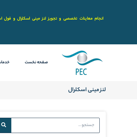
رش
ه
حتوا
انجام معاینات تخصصی و تجویز لنز مینی اسکلرال و فول اس
صفحه نخست
خدمات
لنز مینی اسکلرال
Search