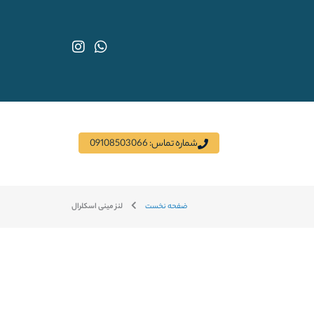
I
W
n
h
s
a
t
t
a
s
g
a
r
p
a
p
شماره تماس: 09108503066
m
ضفحه نخست
لنز مینی اسکلرال