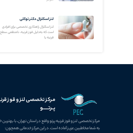
لنز اسکلرال دکتر توکلی
لنز اسکلرال راهکاری تخصصی برای افرادی
است که به‌دلیل قوز قرنیه، نامنظمی سطح
قرنیه یا
مـرکز تخصصی لنز و قوز قرن
پــرتــــــو
مرکز تخصصی لنز و قوز قرنیه پرتو واقع در استان تهران، با بهتری
به شما مخاطبین عزیز آماده است. در این مرکز خدماتی همچون: